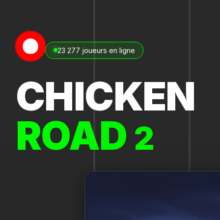
23 277 joueurs en ligne
CHICKEN
ROAD
2