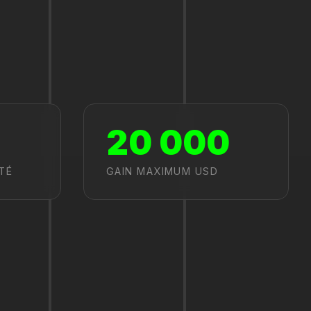
20 000
TÉ
GAIN MAXIMUM USD