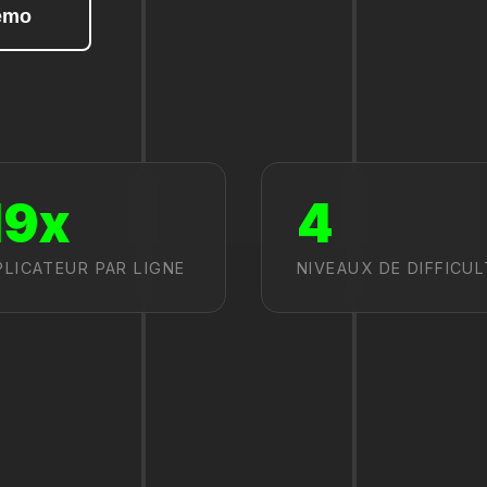
démo
19x
4
PLICATEUR PAR LIGNE
NIVEAUX DE DIFFICUL